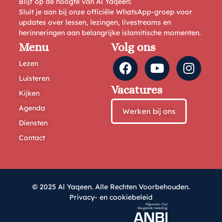
Blijf op de hoogte van Al Yaqeen:
Sluit je aan bij onze officiële WhatsApp-groep voor
updates over lessen, lezingen, livestreams en
herinneringen aan belangrijke islamitische momenten.
Menu
Volg ons
Lezen
Luisteren
Vacatures
Kijken
Agenda
Werken bij ons
Diensten
Contact
© 2025 Al Yaqeen. Alle Rechten Voorbehouden.
Privacy- en cookiebeleid