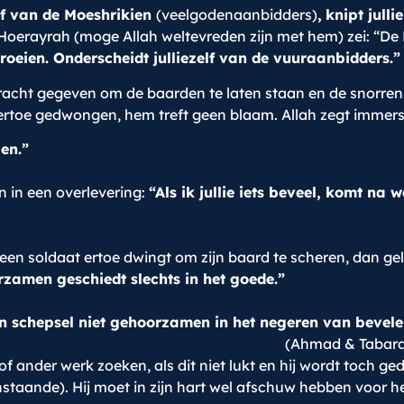
elf van de Moeshrikien
(veelgodenaanbidders)
,
knipt julli
erayrah (moge Allah weltevreden zijn met hem) zei: “De P
groeien. Onderscheidt julliezelf van de vuuraanbidders.”
dracht gegeven om de baarden te laten staan en de snorre
ertoe gedwongen, hem treft geen blaam. Allah zegt immers
en.”
n in een overlevering:
“Als ik jullie iets beveel, komt na waa
en soldaat ertoe dwingt om zijn baard te scheren, dan geld
zamen geschiedt slechts in het goede.”
 schepsel niet gehoorzamen in het negeren van bevele
(Ahmad & Tabaraa
of ander werk zoeken, als dit niet lukt en hij wordt toch g
aande). Hij moet in zijn hart wel afschuw hebben voor het