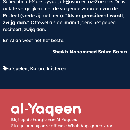
Saʿied ibn ul-Moesayyab, al-
H
asan en az-Zoehrie. Dit is
ook te vergelijken met de volgende woorden van de
Profeet (vrede zij met hem):
“Als er gereciteerd wordt,
zwijg dan.”
Oftewel als de imam tijdens het gebed
reciteert, zwijg dan.
En Allah weet het het beste.
Sheikh Mo
h
ammed Salim Ba
h
iri
afspelen
,
Koran
,
luisteren
Blijf op de hoogte van Al Yaqeen:
Sluit je aan bij onze officiële WhatsApp-groep voor