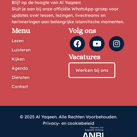
Blijf op de hoogte van Al Yaqeen:
Sluit je aan bij onze officiële WhatsApp-groep voor
updates over lessen, lezingen, livestreams en
herinneringen aan belangrijke islamitische momenten.
Menu
Volg ons
Lezen
Luisteren
Vacatures
Kijken
Agenda
Werken bij ons
Diensten
Contact
© 2025 Al Yaqeen. Alle Rechten Voorbehouden.
Privacy- en cookiebeleid