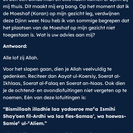
mij thuis. Dit maakt mij erg bang. Op het moment dat ik
de Moeshaf (Koran) op mijn gezicht leg, verdwijnen
deze Djinn weer. Nou heb ik van sommige begrepen dat
het plaatsen van de Moeshaf op mijn gezicht niet
toegestaan is. Wat is uw advies aan mij?
Antwoord:
Alle lof zij Allah.
Voor het slapen gaan, dien je Allah veelvuldig te
gedenken. Reciteer dan Aayat ul-Koersiy, Soerat al-
Ikhlaas, Soerat al-Falaq en Soerat an-Naas. Ook dien
je de ochtend- en avondlofuitingen niet vergeten op te
noemen. Eén van deze lofuitingen is:
c
“Bismillaah illadhie laa yadoeroe ma
a Ismihi
Shay’oen fil-Ardhi wa laa fies-Samaa’, wa hoewas-
c
c
Samie
ul-
Aliem.”