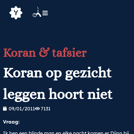
Koran & tafsier
Koran op gezicht
leggen hoort niet
09/01/2011
7131
Vraag:
Ik ben een blinde man en elke nacht komen er Djinn bij