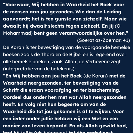
“Voorwaar, Wij hebben in Waarheid het Boek voor
de mensen aan jou gezonden. Wie dan de Leiding
aanvaardt; het is ten gunste van zichzelf. Maar wie
dwaalt; hij dwaalt slechts tegen zichzelf. En jij
(O
Mohammad)
bent geen verantwoordelijke over hen.”
(Soerat az-Zoemar: 41)
De Koran is ter bevestiging van de voorgaande hemelse
boeken zoals de Thora en de Bijbel en is regerend over
alle hemelse boeken, zoals Allah, de Verhevene zegt
(interpretatie van de betekenis):
“En Wij hebben aan jou het Boek
(de Koran)
met de
Waarheid neergezonden, ter bevestiging van de
Schrift die eraan voorafging en ter bescherming.
Oordeel dus onder hen met wat Allah neergezonden
heeft. En volg niet hun begeerte om van de
Waarheid die tot jou gekomen is af te wijken. Voor
een ieder onder jullie hebben wij een Wet en een
manier van leven bepaald. En als Allah gewild had,
had hij jullie
(als behorend)
tot
éé
n godsdienst