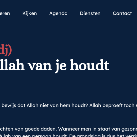
teren
Kijken
Agenda
Diensten
Contact
j)
llah van je houdt
en bewijs dat Allah niet van hem houdt? Allah beproeft toch
verrichten van goede daden. Wanneer men in staat van gez
 Allah van een persoon houdt. De grondslag is dus het verr