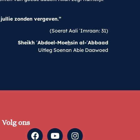
 jullie zonden vergeven.”
(Soerat Aali ʿImraan: 31)
Sheikh
ʿ
Abdoel-Moe
h
sin al-
ʿ
Abbaad
Uitleg Soenan Abie Daawoed
Volg ons