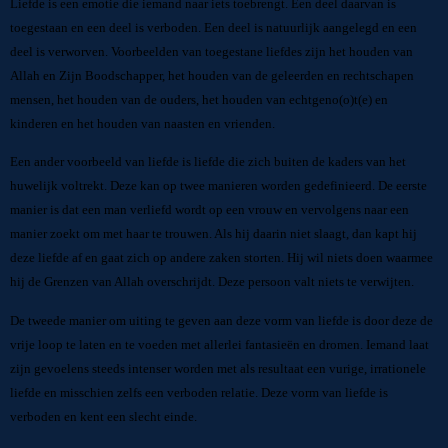
Liefde is een emotie die iemand naar iets toebrengt. Een deel daarvan is
toegestaan en een deel is verboden. Een deel is natuurlijk aangelegd en een
deel is verworven. Voorbeelden van toegestane liefdes zijn het houden van
Allah en Zijn Boodschapper, het houden van de geleerden en rechtschapen
mensen, het houden van de ouders, het houden van echtgeno(o)t(e) en
kinderen en het houden van naasten en vrienden.
Een ander voorbeeld van liefde is liefde die zich buiten de kaders van het
huwelijk voltrekt. Deze kan op twee manieren worden gedefinieerd. De eerste
manier is dat een man verliefd wordt op een vrouw en vervolgens naar een
manier zoekt om met haar te trouwen. Als hij daarin niet slaagt, dan kapt hij
deze liefde af en gaat zich op andere zaken storten. Hij wil niets doen waarmee
hij de Grenzen van Allah overschrijdt. Deze persoon valt niets te verwijten.
De tweede manier om uiting te geven aan deze vorm van liefde is door deze de
vrije loop te laten en te voeden met allerlei fantasieën en dromen. Iemand laat
zijn gevoelens steeds intenser worden met als resultaat een vurige, irrationele
liefde en misschien zelfs een verboden relatie. Deze vorm van liefde is
verboden en kent een slecht einde.