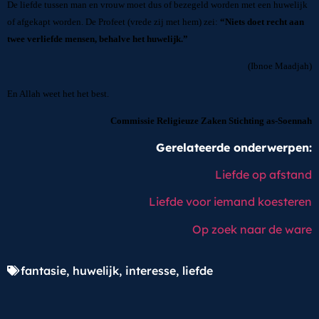
De liefde tussen man en vrouw moet dus of bezegeld worden met een huwelijk
of afgekapt worden. De Profeet (vrede zij met hem) zei:
“Niets doet recht aan
twee verliefde mensen, behalve het huwelijk.”
(Ibnoe Maadjah)
En Allah weet het het best.
Commissie Religieuze Zaken Stichting as-Soennah
Gerelateerde onderwerpen:
Liefde op afstand
Liefde voor iemand koesteren
Op zoek naar de ware
fantasie
,
huwelijk
,
interesse
,
liefde