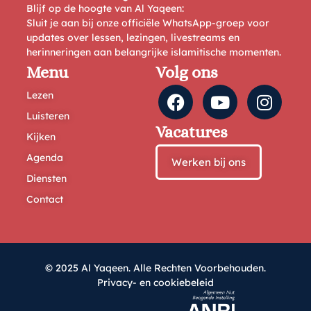
Blijf op de hoogte van Al Yaqeen:
Sluit je aan bij onze officiële WhatsApp-groep voor
updates over lessen, lezingen, livestreams en
herinneringen aan belangrijke islamitische momenten.
Menu
Volg ons
Lezen
Luisteren
Vacatures
Kijken
Agenda
Werken bij ons
Diensten
Contact
© 2025 Al Yaqeen. Alle Rechten Voorbehouden.
Privacy- en cookiebeleid