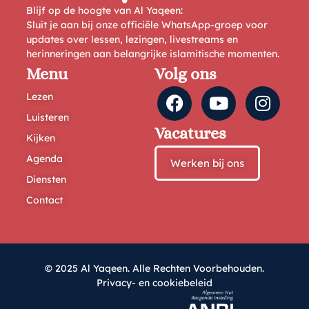
Blijf op de hoogte van Al Yaqeen:
Sluit je aan bij onze officiële WhatsApp-groep voor
updates over lessen, lezingen, livestreams en
herinneringen aan belangrijke islamitische momenten.
Menu
Volg ons
Lezen
Luisteren
Vacatures
Kijken
Agenda
Werken bij ons
Diensten
Contact
© 2025 Al Yaqeen. Alle Rechten Voorbehouden.
Privacy- en cookiebeleid