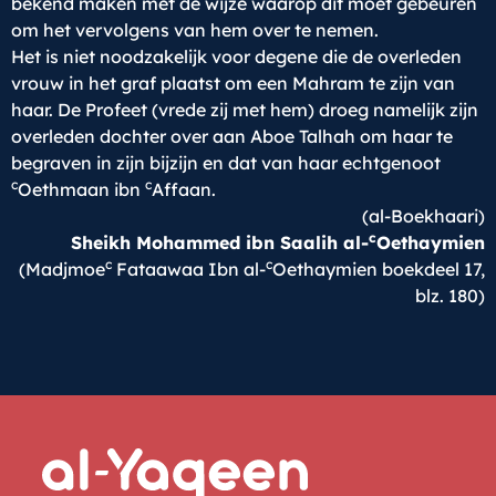
bekend maken met de wijze waarop dit moet gebeuren
om het vervolgens van hem over te nemen.
Het is niet noodzakelijk voor degene die de overleden
vrouw in het graf plaatst om een Mahram te zijn van
haar. De Profeet (vrede zij met hem) droeg namelijk zijn
overleden dochter over aan Aboe Talhah om haar te
begraven in zijn bijzijn en dat van haar echtgenoot
c
c
Oethmaan ibn
Affaan.
(al-Boekhaari)
c
Sheikh Mohammed ibn Saalih al-
Oethaymien
c
c
(Madjmoe
Fataawaa Ibn al-
Oethaymien boekdeel 17,
blz. 180)