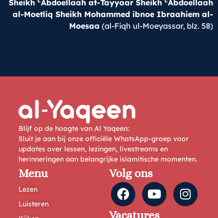
c
c
Sheikh
Abdoellaah at-Tayyaar Sheikh
Abdoellaah
al-Moetliq Sheikh Mohammed ibnoe Ibraahiem al-
Moesaa
(al-Fiqh ul-Moeyassar, blz. 58)
Blijf op de hoogte van Al Yaqeen:
Sluit je aan bij onze officiële WhatsApp-groep voor
updates over lessen, lezingen, livestreams en
herinneringen aan belangrijke islamitische momenten.
Menu
Volg ons
Lezen
Luisteren
Vacatures