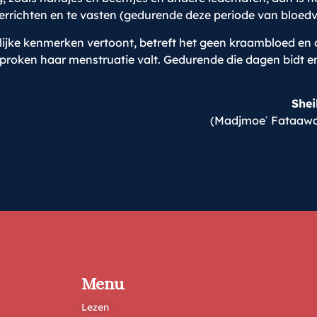
ichten en te vasten (gedurende deze periode van bloedverli
jke kenmerken vertoont, betreft het geen kraambloed en di
roken haar menstruatie valt. Gedurende die dagen bidt en va
She
(Madjmoeʿ Fataawa 
Menu
Lezen