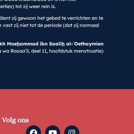
es) tot zij weer rein is.
ent zij gewoon het gebed te verrichten en te
st zij niet tot de periode (dat zij normaal
ikh Moe
h
ammad ibn Saali
h
al-ʿOethaymien
wa Rasaa’il, deel 11, hoofdstuk menstruatie)
Volg ons