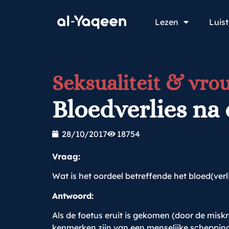
Lezen
Luis
Seksualiteit & vro
Bloedverlies na
28/10/2017
18754
Vraag:
Wat is het oordeel betreffende het bloed(ver
Antwoord:
Als de foetus eruit is gekomen (door de miskr
kenmerken zijn van een menselijke schepping,