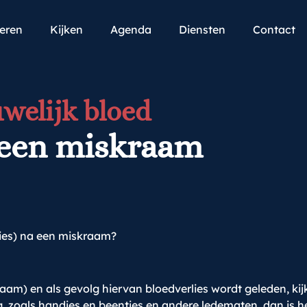
teren
Kijken
Agenda
Diensten
Contact
uwelijk bloed
 een miskraam
lies) na een miskraam?
aam) en als gevolg hiervan bloedverlies wordt geleden, kijk
 zoals handjes en beentjes en andere ledematen, dan is he