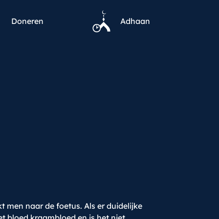
Doneren
Adhaan
t men naar de foetus. Als er duidelijke
t bloed kraambloed en is het niet