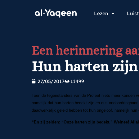
Lezen
Luis
Een herinnering aa
Hun harten zijn
27/05/2017
11499
Toen de tegenstanders van de Profeet niets meer konden ve
namelijk dat hun harten bedekt zijn en dus ondoordringbaar
daadwerkelijk geleid hebben tot hun ongeloof, namelijk hun 
“En zij zeiden: “Onze harten zijn bedekt.” Welnee! Al