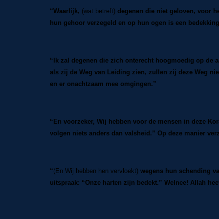
“Waarlijk,
(wat betreft)
degenen die niet geloven, voor hen
hun gehoor verzegeld en op hun ogen is een bedekkin
“Ik zal degenen die zich onterecht hoogmoedig op de 
als zij de Weg van Leiding zien, zullen zij deze Weg ni
en er onachtzaam mee omgingen.”
“En voorzeker, Wij hebben voor de mensen in deze Koran
volgen niets anders dan valsheid.” Op deze manier verz
“
(En Wij hebben hen vervloekt)
wegens hun schending van
uitspraak: “Onze harten zijn bedekt.” Welnee! Allah hee