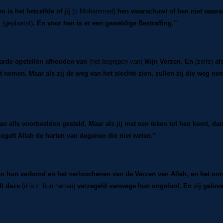
 is het hetzelfde of jij
(o Mohammed)
hen waarschuwt of hen niet waarsch
g
(geplaatst)
. En voor hen is er een geweldige Bestraffing.”
aarde opstellen afhouden van
(het begrijpen van)
Mijn Verzen. En
(zelfs)
als
et nemen. Maar als zij de weg van het slechte zien, zullen zij die weg 
 alle voorbeelden gesteld. Maar als jij met een teken tot hen komt, dan
egelt Allah de harten van degenen die niet weten.”
 hun verbond en het verloochenen van de Verzen van Allah, en het onr
ft deze
(d.w.z. hun harten)
verzegeld vanwege hun ongeloof. En zij geloven