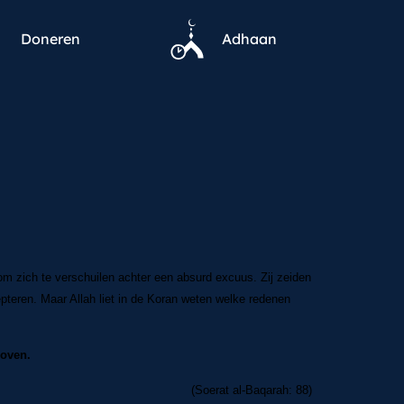
Doneren
Adhaan
m zich te verschuilen achter een absurd excuus. Zij zeiden
pteren. Maar Allah liet in de Koran weten welke redenen
loven.
(Soerat al-Baqarah: 88)