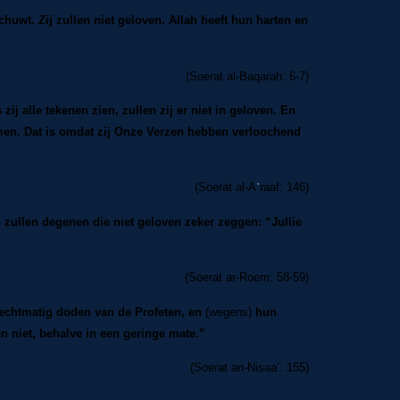
uwt. Zij zullen niet geloven. Allah heeft hun harten en
(Soerat al-Baqarah: 6-7)
 zij alle tekenen zien, zullen zij er niet in geloven. En
nemen. Dat is omdat zij Onze Verzen hebben verloochend
(Soerat al-A
ʿ
raaf: 146)
 zullen degenen die niet geloven zeker zeggen: “Jullie
(Soerat ar-Roem: 58-59)
echtmatig doden van de Profeten, en
(wegens)
hun
 niet, behalve in een geringe mate.”
(Soerat an-Nisaa’: 155)