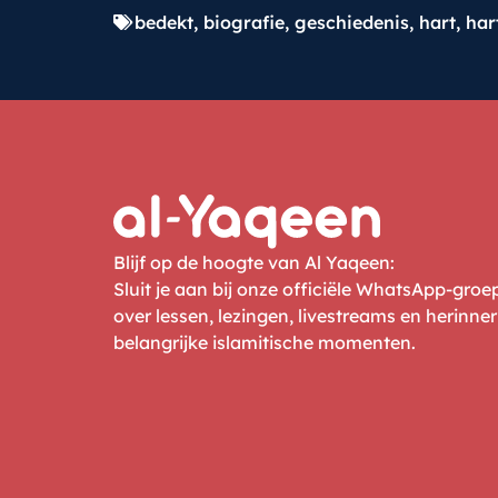
bedekt
,
biografie
,
geschiedenis
,
hart
,
har
Blijf op de hoogte van Al Yaqeen:
Sluit je aan bij onze officiële WhatsApp-gro
over lessen, lezingen, livestreams en herinne
belangrijke islamitische momenten.