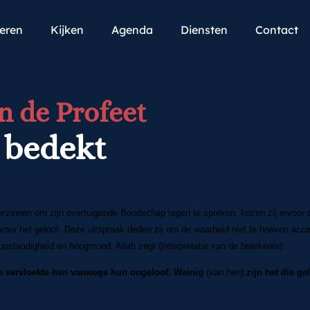
teren
Kijken
Agenda
Diensten
Contact
n de Profeet
 bedekt
rzinnen om zijn overtuigende Boodschap tegen te spreken, kozen zij ervoor o
 voor het geloof. Deze uitspraak deden zij om de waarheid niet te hoeven acce
opstandigheid en hoogmoed. Allah zegt (interpretatie van de betekenis):
lah vervloekte hen vanwege hun ongeloof. Weinig
(van hen)
zijn het die ge