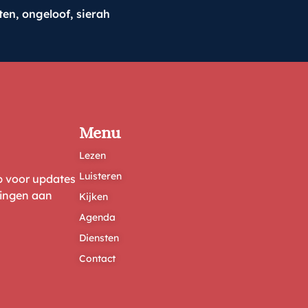
ten
,
ongeloof
,
sierah
Menu
Lezen
Luisteren
ep voor updates
ringen aan
Kijken
Agenda
Diensten
Contact