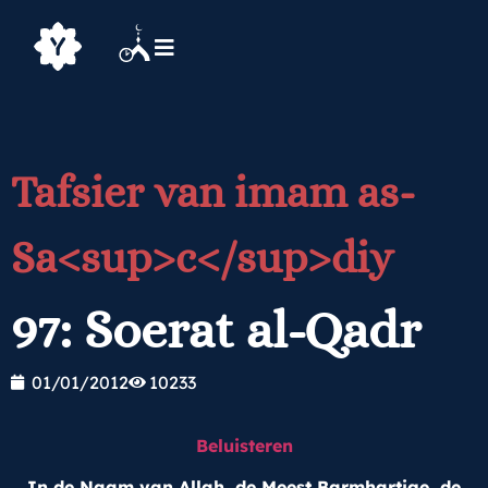
Tafsier van imam as-
Sa<sup>c</sup>diy
97: Soerat al-Qadr
01/01/2012
10233
Beluisteren
In de Naam van Allah, de Meest Barmhartige, de