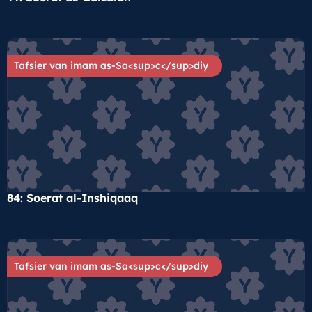
Tafsier van imam as-Sa<sup>c</sup>diy
84: Soerat al-Inshiqaaq
Tafsier van imam as-Sa<sup>c</sup>diy