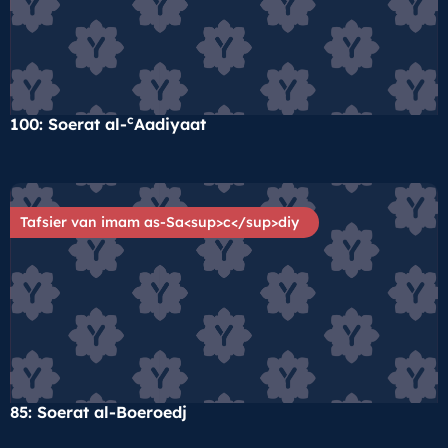
c
100: Soerat al-
Aadiyaat
Tafsier van imam as-Sa<sup>c</sup>diy
85: Soerat al-Boeroedj