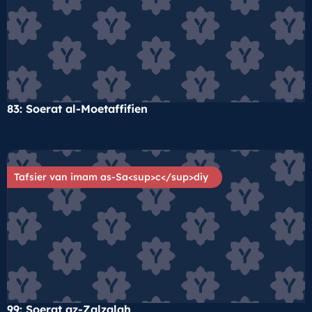
83: Soerat al-Moetaffifien
Tafsier van imam as-Sa<sup>c</sup>diy
99: Soerat az-Zalzalah