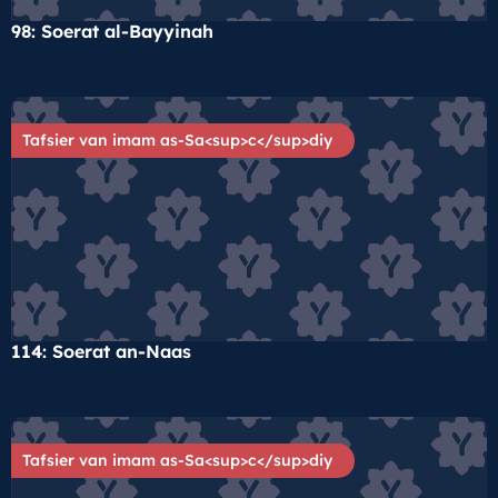
98: Soerat al-Bayyinah
Tafsier van imam as-Sa<sup>c</sup>diy
114: Soerat an-Naas
Tafsier van imam as-Sa<sup>c</sup>diy