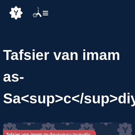
Tafsier van imam
as-
Sa<sup>c</sup>di
Tafsier van imam as-Sa<sup>c</sup>diy