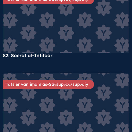
82: Soerat al-Infitaar
Tafsier van imam as-Sa<sup>c</sup>diy