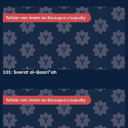
Tafsier van imam as-Sa<sup>c</sup>diy
c
101: Soerat al-Qaari
ah
Tafsier van imam as-Sa<sup>c</sup>diy