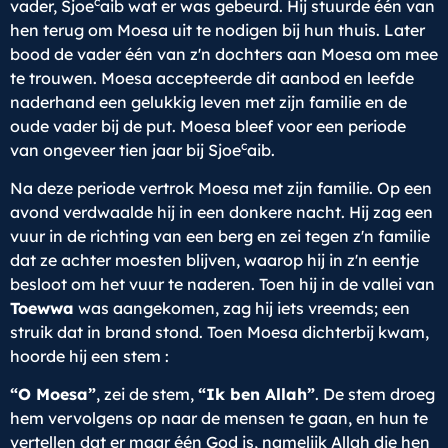
c
vader, Sjoe
aib wat er was gebeurd. Hij stuurde één van
hen terug om Moesa uit te nodigen bij hun thuis. Later
bood de vader één van z'n dochters aan Moesa om mee
te trouwen. Moesa accepteerde dit aanbod en leefde
naderhand een gelukkig leven met zijn familie en de
oude vader bij de put. Moesa bleef voor een periode
c
van ongeveer tien jaar bij Sjoe
aib.
Na deze periode vertrok Moesa met zijn familie. Op een
avond verdwaalde hij in een donkere nacht. Hij zag een
vuur in de richting van een berg en zei tegen z'n familie
dat ze achter moesten blijven, waarop hij in z'n eentje
besloot om het vuur te naderen. Toen hij in de vallei van
Toewwa
was aangekomen, zag hij iets vreemds; een
struik dat in brand stond. Toen Moesa dichterbij kwam,
hoorde hij een stem :
“O­ Moesa”
, zei de stem,
“Ik ben Allah”
. De stem droeg
hem vervolgens op naar de mensen te gaan, en hun te
vertellen dat er maar één God is, namelijk Allah die hen