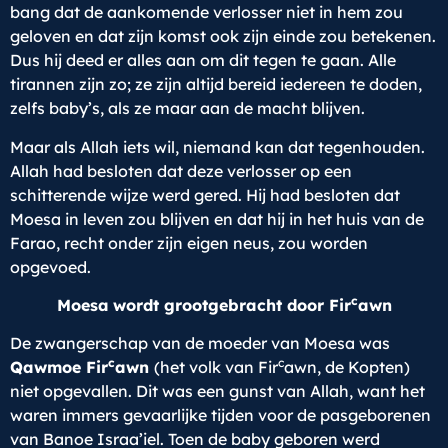
bang dat de aankomende verlosser niet in hem zou
geloven en dat zijn komst ook zijn einde zou betekenen.
Dus hij deed er alles aan om dit tegen te gaan. Alle
tirannen zijn zo; ze zijn altijd bereid iedereen te doden,
zelfs baby’s, als ze maar aan de macht blijven.
Maar als Allah iets wil, niemand kan dat tegenhouden.
Allah had besloten dat deze verlosser op een
schitterende wijze werd gered. Hij had besloten dat
Moesa in leven zou blijven en dat hij in het huis van de
Farao, recht onder zijn eigen neus, zou worden
opgevoed.
c
Moesa
wordt grootgebracht door Fir
awn
De zwangerschap van de moeder van Moesa was
c
c
Qawmoe Fir
awn
(het volk van Fir
awn, de Kopten)
niet opgevallen. Dit was een gunst van Allah, want het
waren immers gevaarlijke tijden voor de pasgeborenen
van Banoe Israa’iel. Toen de baby geboren werd