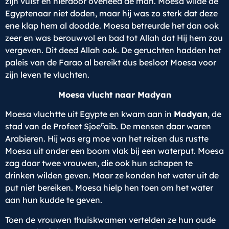
zijn vuist en hierdoor overleed de man. Moesa wilde de
Egyptenaar niet doden, maar hij was zo sterk dat deze
ene klap hem al doodde. Moesa betreurde het dan ook
zeer en was berouwvol en bad tot Allah dat Hij hem zou
vergeven. Dit deed Allah ook. De geruchten hadden het
paleis van de Farao al bereikt dus besloot Moesa voor
zijn leven te vluchten.
Moesa
vlucht naar Madyan
Moesa vluchtte uit Egypte en kwam aan in
Madyan
, de
c
stad van de Profeet Sjoe
aib. De mensen daar waren
Arabieren. Hij was erg moe van het reizen dus rustte
Moesa uit onder een boom vlak bij een waterput. Moesa
zag daar twee vrouwen, die ook hun schapen te
drinken wilden geven. Maar ze konden het water uit de
put niet bereiken. Moesa hielp hen toen om het water
aan hun kudde te geven.
Toen de vrouwen thuiskwamen vertelden ze hun oude