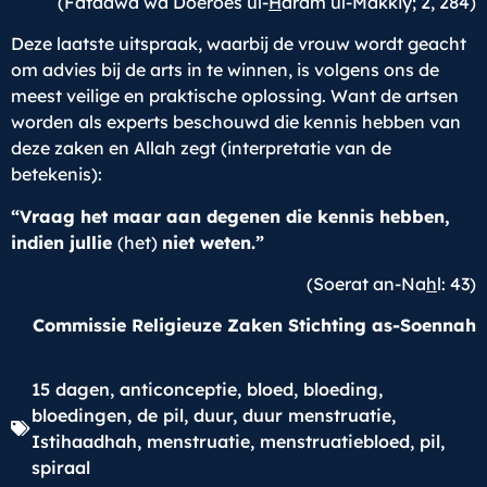
(Fataawa wa Doeroes ul-
H
aram ul-Makkiy; 2, 284)
Deze laatste uitspraak, waarbij de vrouw wordt geacht
om advies bij de arts in te winnen, is volgens ons de
meest veilige en praktische oplossing. Want de artsen
worden als experts beschouwd die kennis hebben van
deze zaken en Allah zegt (interpretatie van de
betekenis):
“Vraag het maar aan degenen die kennis hebben,
indien jullie
(het)
niet weten.”
(Soerat an-Na
h
l: 43)
Commissie Religieuze Zaken Stichting as-Soennah
15 dagen
,
anticonceptie
,
bloed
,
bloeding
,
bloedingen
,
de pil
,
duur
,
duur menstruatie
,
Istihaadhah
,
menstruatie
,
menstruatiebloed
,
pil
,
spiraal