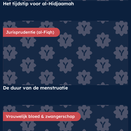
Het tijdstip voor al-Hidjaamah
Jurisprudentie (al-Fiqh)
De duur van de menstruatie
Vrouwelijk bloed & zwangerschap