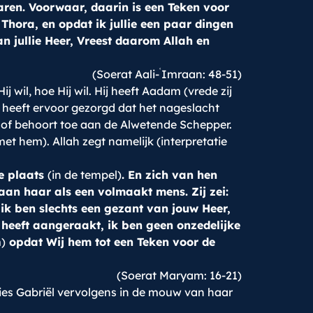
bewaren. Voorwaar, daarin is een Teken voor
Thora, en opdat ik jullie een paar dingen
an jullie Heer, Vreest daarom Allah en
ʿ
(Soerat Aali-
Imraan: 48-51)
wil, hoe Hij wil. Hij heeft Aadam (vrede zij
 heeft ervoor gezorgd dat het nageslacht
 lof behoort toe aan de Alwetende Schepper.
et hem). Allah zegt namelijk (interpretatie
ke plaats
(in de tempel)
. En zich van hen
aan haar als een volmaakt mens. Zij zei:
, ik ben slechts een gezant van jouw Heer,
j heeft aangeraakt, ik ben geen onzedelijke
)
opdat Wij hem tot een Teken voor de
(Soerat Maryam: 16-21)
lies Gabriël vervolgens in de mouw van haar