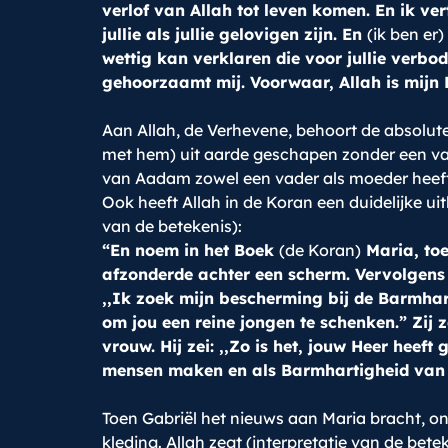
verlof van Allah tot leven komen. En ik vert
jullie als jullie gelovigen zijn. En
(ik ben er)
wettig kan verklaren die voor jullie verbo
gehoorzaamt mij. Voorwaar, Allah is mijn He
Aan Allah, de Verhevene, behoort de absolute 
met hem) uit aarde geschapen zonder een vad
van Aadam zowel een vader als moeder heeft e
Ook heeft Allah in de Koran een duidelijke ui
van de betekenis):
“En noem in het Boek
(de Koran)
Maria, toe
afzonderde achter een scherm. Vervolgen
,,Ik zoek mijn bescherming bij de Barmhart
om jou een reine jongen te schenken.” Zij 
vrouw. Hij zei: ,,Zo is het, jouw Heer heeft
mensen maken en als Barmhartigheid van O
Toen Gabriël het nieuws aan Maria bracht, on
kleding. Allah zegt (interpretatie van de betek