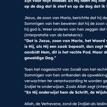
zijn voor mijn moeder. En Hij heeft mij n
op de dag dat ik sterf en op de dag dat ik
Jezus, de zoon van Maria, berichtte dat hij 
Sommigen van hen beweren dat hij de zoon va
hij god is. Weer anderen van hen zeggen dat h
(interpretatie van de betekenis):
“Dat is Jezus, zoon van Maria, het Woord 
is Hij, als Hij een zaak bepaalt, dan zegt Hi
aanbidt Hem, dit is het rechte Pad. Maar d
geweldige Dag.”
Toen het nageslacht van Israël van het recht
Sommigen van hen ontkenden de opwekking na
verwachten ter verantwoording te worden ge
Indjiel te onderwijzen. Zoals Allah zegt (inte
“En Hij onderwijst hem de Schrift, de Wijsh
Allah, de Verhevene, zond de Indjiel als leidi