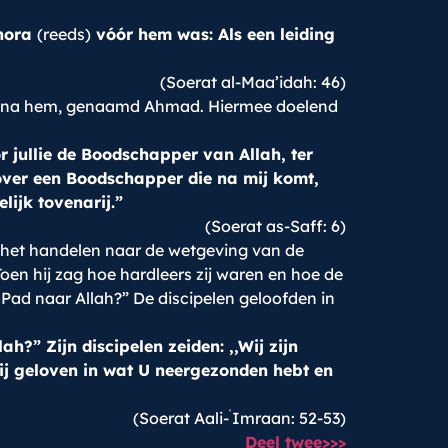
Thora
(reeds)
vóór hem was: Als een leiding
(Soerat al-Maa’idah: 46)
lah na hem, genaamd Ahmad. Hiermee doelend
 jullie de Boodschapper van Allah, ter
 over een Boodschapper die na mij komt,
lijk tovenarij.”
(Soerat as-Saff: 6)
n het handelen naar de wetgeving van de
oen hij zag hoe hardleers zij waren en hoe de
e Pad naar Allah?” De discipelen geloofden in
ah?” Zijn discipelen zeiden: ,,Wij zijn
wij geloven in wat U neergezonden hebt en
ʿ
(Soerat Aali-
Imraan: 52-53)
Deel twee>>>