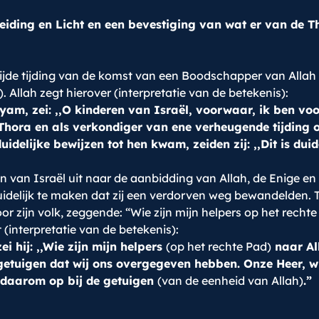
eiding en Licht en een bevestiging van wat er van de 
blijde tijding van de komst van een Boodschapper van Al
Allah zegt hierover (interpretatie van de betekenis):
am, zei: ,,O kinderen van Israël, voorwaar, ik ben voor
 Thora en als verkondiger van ene verheugende tijding
delijke bewijzen tot hen kwam, zeiden zij: ,,Dit is duide
n van Israël uit naar de aanbidding van Allah, de Enige e
uidelijk te maken dat zij een verdorven weg bewandelden. T
oor zijn volk, zeggende: “Wie zijn mijn helpers op het recht
 (interpretatie van de betekenis):
i hij: ,,Wie zijn mijn helpers
(op het rechte Pad)
naar All
n getuigen dat wij ons overgegeven hebben. Onze Heer, 
s daarom op bij de getuigen
(van de eenheid van Allah)
.”