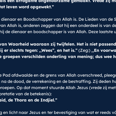
iet als een arrogante ongehoorzame gemaakt. Vrede zij m
 tot leven word opgewekt.”
de dienaar en Boodschapper van Allah is. De Lieden van de 
n Allah is, anderen zeggen dat hij een onderdeel is van d
ij de dienaar en boodschapper is van Allah. Deze laatste u
van Waarheid waaraan zij twijfelen. Het is niet passend
j er slechts tegen: ,,Wees”, en het is.”
(Zeg:)
,,En voorwaa
e groepen verschilden onderling van mening; dus wee he
e Pad afdwaalde en de grens van Allah overschreed, pleegde
 de dood, de verrekening en de bestraffing. Zij deden hu
roepen. Op dat moment stuurde Allah Jezus (vrede zij me
rpretatie van de betekenis):
eid, de Thora en de Indjiel.”
ng en licht naar Jezus en ter bevestiging van wat er reeds 