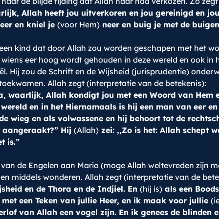
r de blijde tijding dat Allah haar had verkozen. Zo zegt A
rlijk, Allah heeft jou uitverkoren en jou gereinigd en 
er en kniel je
(voor Hem)
neer en buig je met de buigen
 een kind dat door Allah zou worden geschapen met het woo
ne wiens eer hoog wordt gehouden in deze wereld en ook i
. Hij zou de Schrift en de Wijsheid (jurisprudentie) onder
ekwamen. Allah zegt (interpretatie van de betekenis):
ia, waarlijk, Allah kondigt jou met een Woord van Hem 
wereld en in het Hiernamaals is hij een man van eer en 
de wieg en als volwassene en hij behoort tot de rechtsch
ft aangeraakt?” Hij
(Allah)
zei: ,,Zo is het: Allah schept 
t is.”
ing van de Engelen aan Maria (moge Allah weltevreden zijn 
unen middels wonderen. Allah zegt (interpretatie van de bete
jsheid en de Thora en de Indjiel. En
(hij is)
als een Boods
n met een Teken van jullie Heer, en ik maak voor jullie
(i
erlof van Allah een vogel zijn. En ik genees de blinden