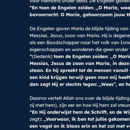
voor niemand onder deed. De Engelen gaven haa
“En toen de Engelen zeiden: ,,O Maria, waa
bevoorrecht. O Maria, gehoorzaam jouw He
De Engelen gaven Maria de blijde tijding van
Messias, Jezus, zoon van Maria. Hij is dege
als een Boodschapper naar het volk van Israël
eigenschappen en wonderen die geen ander to
“
(Gedenk)
toen de Engelen zeiden: ,,O Mar
Messias, Jezus de zoon van Maria, in deze 
staan. En hij spreekt tot de mensen vanuit 
een kind krijgen terwijl geen man mij hee
dan zegt Hij er slechts tegen: ,,Wees”, en he
Daarna vertelt Allah ons over de blijde tijd
zij met hem), zijn eer en hoe Hij hem zal ste
“En Hij onderwijst hem de Schrift, en de Wi
zegt)
: ,,Voorwaar, ik ben tot jullie gekome
een vogel en ik blaas erin en het zal met v