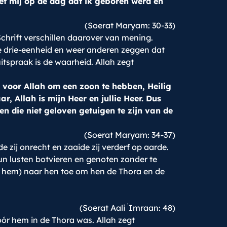
et mij op de dag dat ik geboren werd en
(Soerat Maryam: 30-33)
Schrift verschillen daarover van mening.
e drie-eenheid en weer anderen zeggen dat
itspraak is de waarheid. Allah zegt
 voor Allah om een zoon te hebben, Heilig
r, Allah is mijn Heer en jullie Heer. Dus
n die niet geloven getuigen te zijn van de
(Soerat Maryam: 34-37)
 zij onrecht en zaaide zij verderf op aarde.
n lusten botvieren en genoten zonder te
t hem) naar hen toe om hen de Thora en de
ʿ
(Soerat Aali
Imraan: 48)
vóór hem in de Thora was. Allah zegt