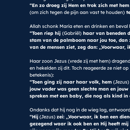
“En zo droeg zij Hem en trok zich met he
(om zich tegen de pijn aan vast te houden)
te
Allah schonk Maria eten en drinken en beval h
“Toen riep hij
(Gabriël)
haar van beneden de 
stam van de palmboom naar jou toe, dan zul
van de mensen ziet, zeg dan: ,,Voorwaar, 
Haar zoon Jezus (vrede zij met hem) dragend, 
en hekelden zij dit. Toch reageerde ze niet o
betekenis):
“Toen ging zij naar haar volk, hem
(Jezus
jouw vader was geen slechte man en jouw m
spreken met een baby, die nog als kind in 
Ondanks dat hij nog in de wieg lag, antwoordd
“Hij
(Jezus)
zei: ,,Voorwaar, ik ben een dien
gezegend waar ik ook ben en Hij heeft mij