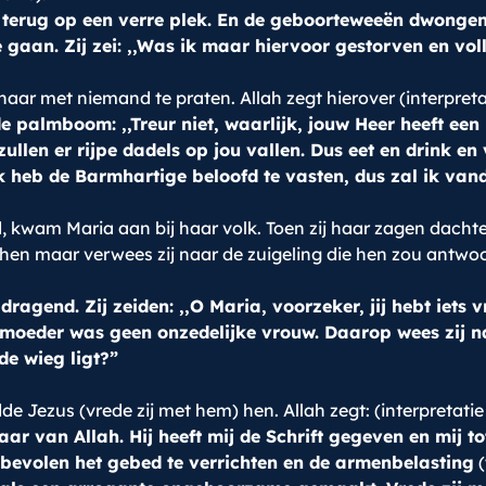
m terug op een verre plek. En de geboorteweeën dwon
 gaan. Zij zei: ,,Was ik maar hiervoor gestorven en vol
aar met niemand te praten. Allah zegt hierover (interpreta
palmboom: ,,Treur niet, waarlijk, jouw Heer heeft een
len er rijpe dadels op jou vallen. Dus eet en drink en 
ik heb de Barmhartige beloofd te vasten, dus zal ik va
kwam Maria aan bij haar volk. Toen zij haar zagen dachten 
p hen maar verwees zij naar de zuigeling die hen zou antwoo
)
dragend. Zij zeiden: ,,O Maria, voorzeker, jij hebt iet
oeder was geen onzedelijke vrouw. Daarop wees zij naa
de wieg ligt?”
e Jezus (vrede zij met hem) hen. Allah zegt: (interpretatie
aar van Allah. Hij heeft mij de Schrift gegeven en mij t
 bevolen het gebed te verrichten en de armenbelasting
(