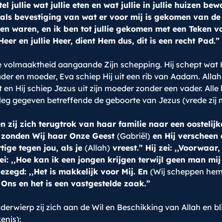
el jullie wat jullie eten en wat jullie in jullie huizen 
als bevestiging van wat er voor mij is gekomen van de 
den waren, en ik ben tot jullie gekomen met een Teken v
er en jullie Heer, dient Hem dus, dit is een recht Pad.”
volmaaktheid aangaande Zijn schepping. Hij schept wat Hij 
er en moeder, Eva schiep Hij uit een rib van Aadam. Allah
n Hij schiep Jezus uit zijn moeder zonder een vader. Alle
tleg gegeven betreffende de geboorte van Jezus (vrede zij m
n zij zich terugtrok van haar familie naar een oostelij
s zonden Wij haar Onze Geest
(Gabriël)
en Hij verscheen 
ige tegen jou, als je
(Allah)
vreest.” Hij zei: ,,Voorwaar
zei: ,,Hoe kan ik een jongen krijgen terwijl geen man mi
 gezegd: ,,Het is makkelijk voor Mij. En
(Wij scheppen hem
ns en het is een vastgestelde zaak.”
derwierp zij zich aan de Wil en Beschikking van Allah en b
enis):