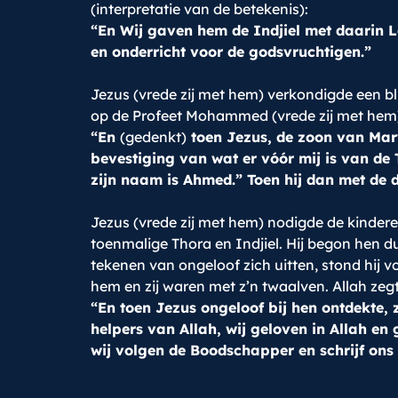
(interpretatie van de betekenis):
“En Wij gaven hem de Indjiel met daarin L
en onderricht voor de godsvruchtigen.”
Jezus (vrede zij met hem) verkondigde een 
op de Profeet Mohammed (vrede zij met hem). 
“En
(gedenkt)
toen Jezus, de zoon van Mary
bevestiging van wat er vóór mij is van de
zijn naam is Ahmed.” Toen hij dan met de dui
Jezus (vrede zij met hem) nodigde de kindere
toenmalige Thora en Indjiel. Hij begon hen d
tekenen van ongeloof zich uitten, stond hij v
hem en zij waren met z’n twaalven. Allah zegt
“En toen Jezus ongeloof bij hen ontdekte, ze
helpers van Allah, wij geloven in Allah e
wij volgen de Boodschapper en schrijf on