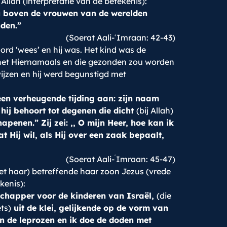
llah (interpretatie van de betekenis):
jou boven de vrouwen van de werelden
den.”
(Soerat Aali-ʿImraan: 42-43)
rd ‘wees’ en hij was. Het kind was de
n het Hiernamaals en die gezonden zou worden
wijzen en hij werd begunstigd met
een verheugende tijding aan: zijn naam
hij behoort tot degenen die dicht
(bij Allah)
apenen.” Zij zei: ,, O mijn Heer, hoe kan ik
wat Hij wil, als Hij over een zaak bepaalt,
ʿ
(Soerat Aali-
Imraan: 45-47)
met haar) betreffende haar zoon Jezus (vrede
kenis):
chapper voor de kinderen van Israël,
(die
ets)
uit de klei, gelijkende op de vorm van
 en de leprozen en ik doe de doden met