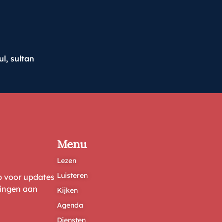
ul
,
sultan
Menu
Lezen
Luisteren
ep voor updates
ringen aan
Kijken
Agenda
Diensten