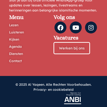
Sluit je aan bij onze officiële WhatsApp-groep voor
updates over lessen, lezingen, livestreams en
herinneringen aan belangrijke islamitische momenten.
Menu
Volg ons
Lezen
Luisteren
Vacatures
Kijken
Agenda
Werken bij ons
Diensten
Contact
© 2025 Al Yaqeen. Alle Rechten Voorbehouden.
Privacy- en cookiebeleid