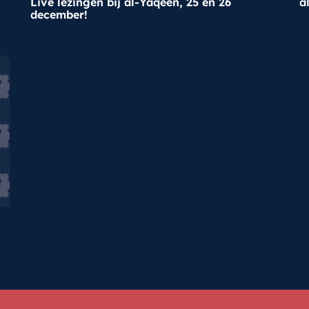
Live lezingen bij al-Yaqeen, 25 en 26
a
december!