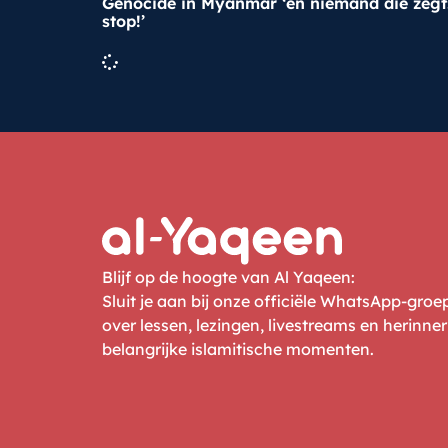
Genocide in Myanmar ‘en niemand die zegt
stop!’
Blijf op de hoogte van Al Yaqeen:
Sluit je aan bij onze officiële WhatsApp-gro
over lessen, lezingen, livestreams en herinne
belangrijke islamitische momenten.