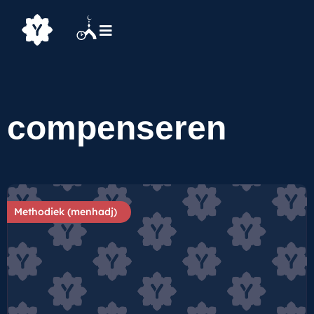
compenseren
Methodiek (menhadj)