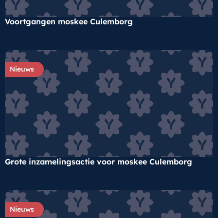
Voortgangen moskee Culemborg
Nieuws
Grote inzamelingsactie voor moskee Culemborg
Nieuws