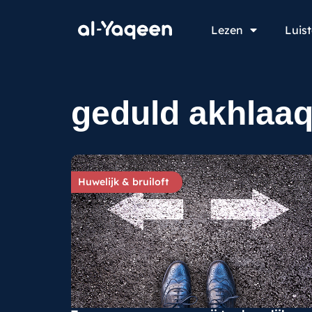
Lezen
Luis
geduld akhlaaq
Huwelijk & bruiloft