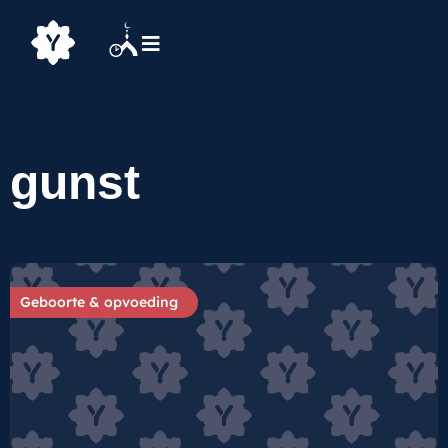
gunst
Geboorte & opvoeding