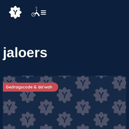
jaloers
Gedragscode & da'wah