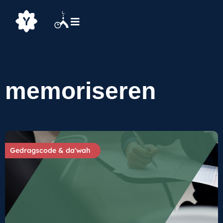
memoriseren
Gedragscode & da'wah