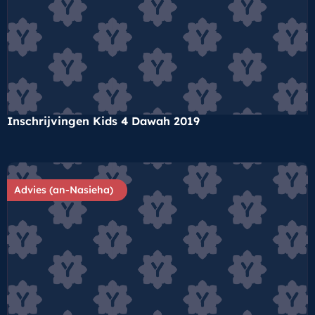
Inschrijvingen Kids 4 Dawah 2019
Advies (an-Nasieha)