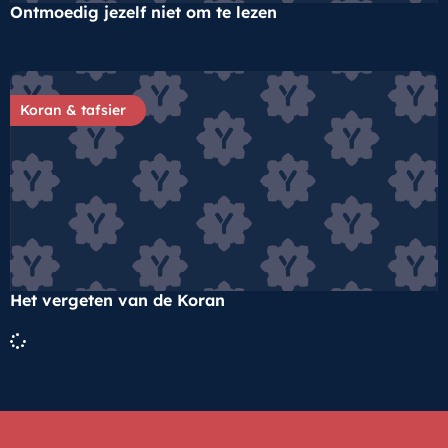
Ontmoedig jezelf niet om te lezen
Koran & tafsier
Het vergeten van de Koran