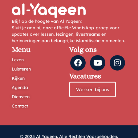
Blijf op de hoogte van Al Yaqeen:
Sluit je aan bij onze officiële WhatsApp-groep voor
updates over lessen, lezingen, livestreams en
herinneringen aan belangrijke islamitische momenten.
Menu
Volg ons
Lezen
Luisteren
Vacatures
Kijken
Agenda
Werken bij ons
Diensten
Contact
© 2025 Al Yaqeen. Alle Rechten Voorbehouden.