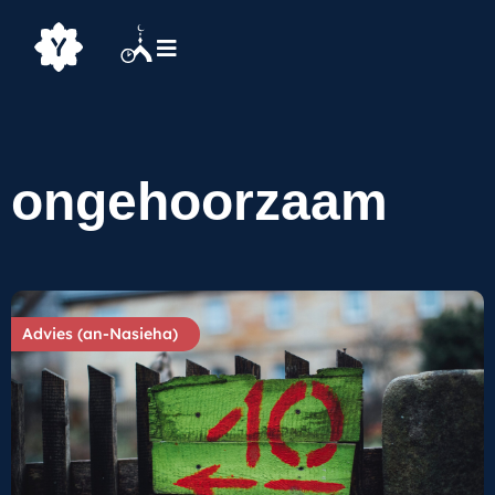
ongehoorzaam
Advies (an-Nasieha)