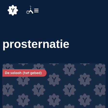
prosternatie
De salaah (het gebed)