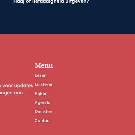
Hadj of liefdadigheid uitgeven?
Menu
Lezen
Luisteren
ep voor updates
ringen aan
Kijken
Agenda
Diensten
Contact