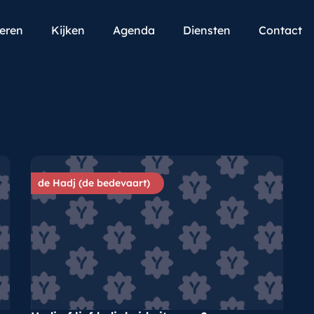
teren
Kijken
Agenda
Diensten
Contact
de Hadj (de bedevaart)