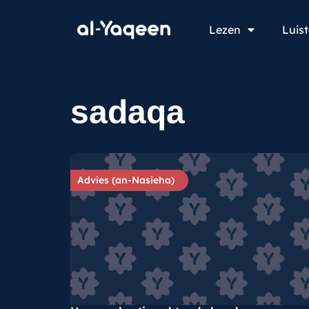
Lezen
Luis
sadaqa
Advies (an-Nasieha)