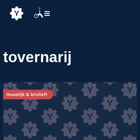
tovernarij
Huwelijk & bruiloft