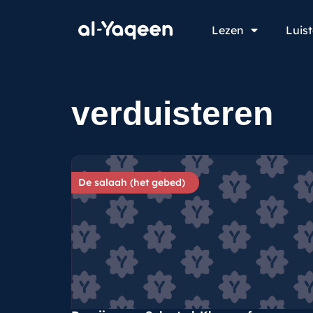
Lezen
Luis
verduisteren
De salaah (het gebed)