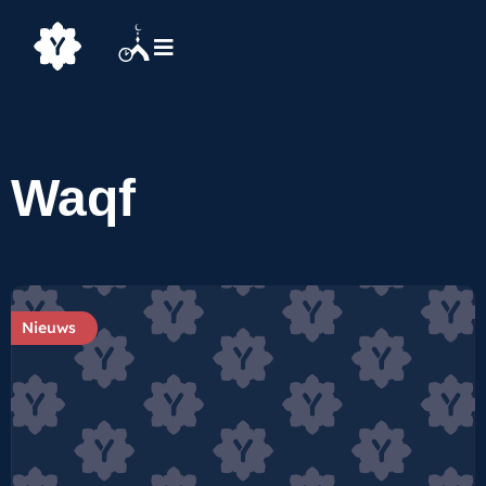
Waqf
Nieuws