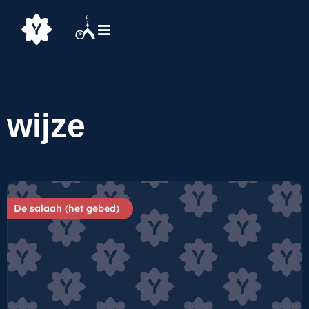
wijze
De salaah (het gebed)