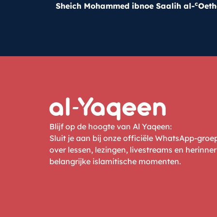
c
Sheich Mohammed ibnoe Saalih al-
Oet
Blijf op de hoogte van Al Yaqeen:
Sluit je aan bij onze officiële WhatsApp-gro
over lessen, lezingen, livestreams en herinne
belangrijke islamitische momenten.