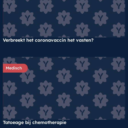
Verbreekt het coronavaccin het vasten?
Medisch
Tatoeage bij chemotherapie