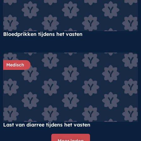
Bloedprikken tijdens het vasten
Medisch
Last van diarree tijdens het vasten
Meer laden