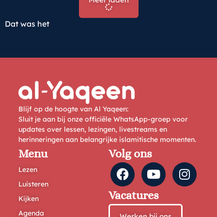
Dat was het
Blijf op de hoogte van Al Yaqeen:
Sluit je aan bij onze officiële WhatsApp-groep voor
updates over lessen, lezingen, livestreams en
herinneringen aan belangrijke islamitische momenten.
Menu
Volg ons
Lezen
Luisteren
Vacatures
Kijken
Agenda
Werken bij ons