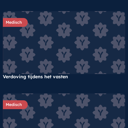
Medisch
Verdoving tijdens het vasten
Medisch