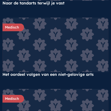
Naar de tandarts terwijl je vast
Medisch
Het oordeel volgen van een niet-gelovige arts
Medisch