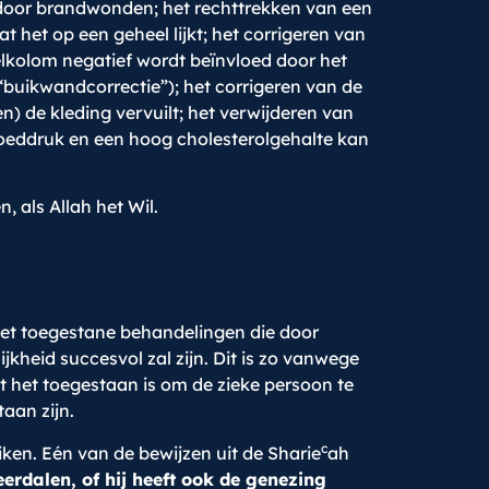
t door brandwonden; het rechttrekken van een
 het op een geheel lijkt; het corrigeren van
elkolom negatief wordt beïnvloed door het
buikwandcorrectie”); het corrigeren van de
n) de kleding vervuilt; het verwijderen van
bloeddruk en een hoog cholesterolgehalte kan
 als Allah het Wil.
met toegestane behandelingen die door
jkheid succesvol zal zijn. Dit is zo vanwege
t het toegestaan is om de zieke persoon te
aan zijn.
c
iken. Eén van de bewijzen uit de Sharie
ah
erdalen, of hij heeft ook de genezing