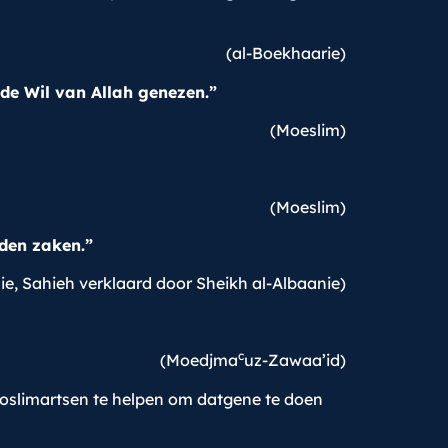
(al-Boekhaarie)
 de Wil van Allah genezen.”
(Moeslim)
(Moeslim)
oden zaken.”
ie, Sahieh verklaard door Sheikh al-Albaanie)
c
(Moedjma
uz-Zawaa’id)
 moslimartsen te helpen om datgene te doen