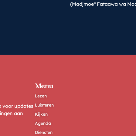
c
(Madjmoe
Fataawa wa Maq
e
Menu
Lezen
Luisteren
ep voor updates
ringen aan
Kijken
Agenda
Diensten