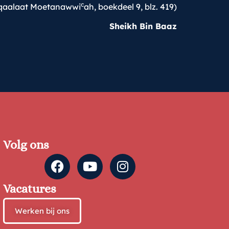
c
aalaat Moetanawwi
ah, boekdeel 9, blz. 419)
Sheikh Bin Baaz
Volg ons
Vacatures
Werken bij ons