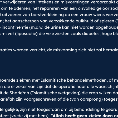
 het verwijderen van littekens en misvormingen veroorzaak
om te ademen; het repareren van een onvolledige oor zodat
et uitvoeren van borstverkleining op een vrouw wiens werv
; het aanscherpen van verzakkende buikhuid of spieren (“
e incontinentie (m.a.w. de urine kan niet worden opgehoude
aamsvet (liposuctie) die vele ziekten zoals diabetes, hoge 
ties worden verricht, de misvorming zich niet zal herhalen,
genoemde ziekten met Islamitische behandelmethoden, of 
die er zeker van zijn dat de operatie naar alle waarschijnli
c
t de Sharie
ah (Islamitische wetgeving) die erop wijzen da
c
arie
ah zijn voorgeschreven of die (van oorsprong) toegest
rgelijke, zijn niet toegestaan om bij behandeling te gebru
feet (vrede zij met hem):
“Allah heeft geen ziekte doen ne