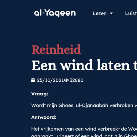
Lezen
Luis
Reinheid
Een wind laten 
25/10/2021
32880
Vraag:
Wordt mijn Ghoesl ul-Djanaabah verbroken w
Antwoord:
Het vrijkomen van een wind verbreekt de Woed
aanraakt, urineert of een wind laat, zijn Ghoe