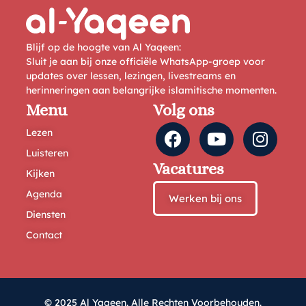
Blijf op de hoogte van Al Yaqeen:
Sluit je aan bij onze officiële WhatsApp-groep voor
updates over lessen, lezingen, livestreams en
herinneringen aan belangrijke islamitische momenten.
Menu
Volg ons
Lezen
Luisteren
Vacatures
Kijken
Agenda
Werken bij ons
Diensten
Contact
© 2025 Al Yaqeen. Alle Rechten Voorbehouden.