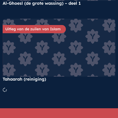
Al-Ghoesl (de grote wassing) – deel 1
Uitleg van de zuilen van Islam
Tahaarah (reiniging)