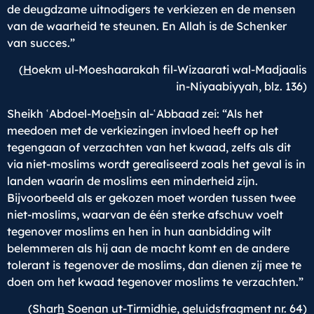
de deugdzame uitnodigers te verkiezen en de mensen
van de waarheid te steunen. En Allah is de Schenker
van succes.”
(
H
oekm ul-Moeshaarakah fil-Wizaarati wal-Madjaalis
in-Niyaabiyyah, blz. 136)
Sheikh ʿAbdoel-Moe
h
sin al-ʿAbbaad zei: “Als het
meedoen met de verkiezingen invloed heeft op het
tegengaan of verzachten van het kwaad, zelfs als dit
via niet-moslims wordt gerealiseerd zoals het geval is in
landen waarin de moslims een minderheid zijn.
Bijvoorbeeld als er gekozen moet worden tussen twee
niet-moslims, waarvan de één sterke afschuw voelt
tegenover moslims en hen in hun aanbidding wilt
belemmeren als hij aan de macht komt en de andere
tolerant is tegenover de moslims, dan dienen zij mee te
doen om het kwaad tegenover moslims te verzachten.”
(Shar
h
Soenan ut-Tirmidhie, geluidsfragment nr. 64)