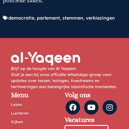
politieke zaken.
democratie
,
parlement
,
stemmen
,
verkiezingen
Blijf op de hoogte van Al Yaqeen:
Sluit je aan bij onze officiële WhatsApp-groep voor
updates over lessen, lezingen, livestreams en
herinneringen aan belangrijke islamitische momenten.
Menu
Volg ons
Lezen
Luisteren
Vacatures
Kijken