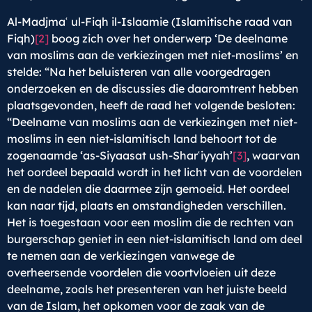
Al-Madjmaʿ ul-Fiqh il-Islaamie (Islamitische raad van
Fiqh)
[2]
boog zich over het onderwerp ‘De deelname
van moslims aan de verkiezingen met niet-moslims’ en
stelde: “Na het beluisteren van alle voorgedragen
onderzoeken en de discussies die daaromtrent hebben
plaatsgevonden, heeft de raad het volgende besloten:
“Deelname van moslims aan de verkiezingen met niet-
moslims in een niet-islamitisch land behoort tot de
zogenaamde ‘as-Siyaasat ush-Sharʿiyyah’
[3]
, waarvan
het oordeel bepaald wordt in het licht van de voordelen
en de nadelen die daarmee zijn gemoeid. Het oordeel
kan naar tijd, plaats en omstandigheden verschillen.
Het is toegestaan voor een moslim die de rechten van
burgerschap geniet in een niet-islamitisch land om deel
te nemen aan de verkiezingen vanwege de
overheersende voordelen die voortvloeien uit deze
deelname, zoals het presenteren van het juiste beeld
van de Islam, het opkomen voor de zaak van de