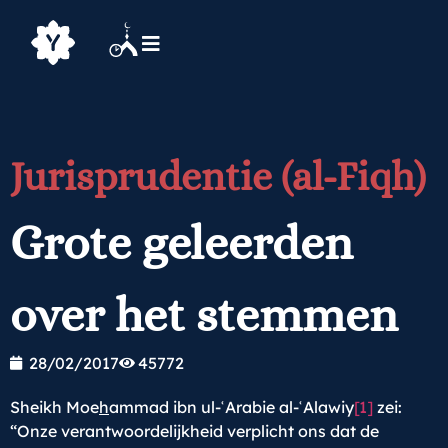
Jurisprudentie (al-Fiqh)
Grote geleerden
over het stemmen
28/02/2017
45772
Sheikh Moe
h
ammad ibn ul-ʿArabie al-ʿAlawiy
[1]
zei:
“Onze verantwoordelijkheid verplicht ons dat de