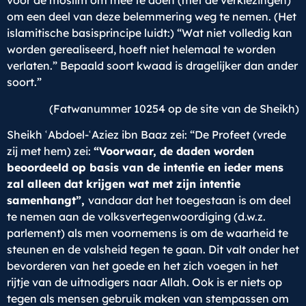
voor de moslim om mee te doen (met de verkiezingen)
om een deel van deze belemmering weg te nemen. (Het
islamitische basisprincipe luidt:) “Wat niet volledig kan
worden gerealiseerd, hoeft niet helemaal te worden
verlaten.” Bepaald soort kwaad is dragelijker dan ander
soort.”
(Fatwanummer 10254 op de site van de Sheikh)
Sheikh ʿAbdoel-ʿAziez ibn Baaz zei: “De Profeet (vrede
zij met hem) zei:
“Voorwaar, de daden worden
beoordeeld op basis van de intentie en ieder mens
zal alleen dat krijgen wat met zijn intentie
samenhangt”
,
vandaar dat het toegestaan is om deel
te nemen aan de volksvertegenwoordiging (d.w.z.
parlement) als men voornemens is om de waarheid te
steunen en de valsheid tegen te gaan. Dit valt onder het
bevorderen van het goede en het zich voegen in het
rijtje van de uitnodigers naar Allah. Ook is er niets op
tegen als mensen gebruik maken van stempassen om