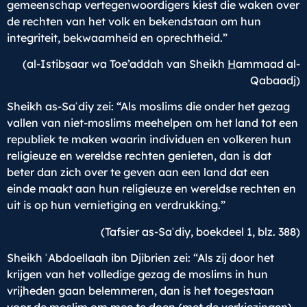
gemeenschap vertegenwoordigers kiest die waken over
de rechten van het volk en bekendstaan om hun
integriteit, bekwaamheid en oprechtheid.”
(al-Istib
s
aar wa Toe’addah van Sheikh
H
ammaad al-
Qabaadj)
Sheikh as-Saʿdiy zei: “Als moslims die onder het gezag
vallen van niet-moslims meehelpen om het land tot een
republiek te maken waarin individuen en volkeren hun
religieuze en wereldse rechten genieten, dan is dat
beter dan zich over te geven aan een land dat een
einde maakt aan hun religieuze en wereldse rechten en
uit is op hun vernietiging en verdrukking.”
(Tafsier as-Saʿdiy, boekdeel 1, blz. 388)
Sheikh ʿAbdoellaah ibn Djibrien zei: “Als zij door het
krijgen van het volledige gezag de moslims in hun
vrijheden gaan belemmeren, dan is het toegestaan