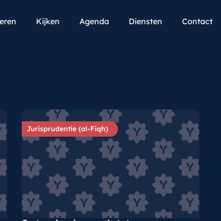
teren
Kijken
Agenda
Diensten
Contact
Jurisprudentie (al-Fiqh)