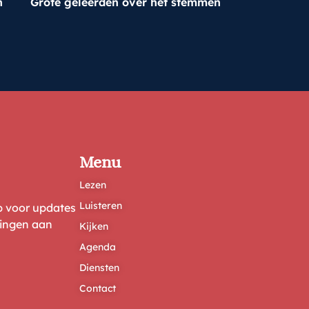
n
Grote geleerden over het stemmen
Menu
Lezen
Luisteren
ep voor updates
ringen aan
Kijken
Agenda
Diensten
Contact