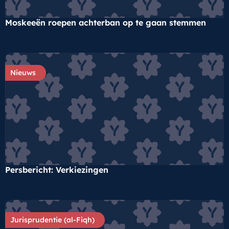
Moskeeën roepen achterban op te gaan stemmen
Nieuws
Persbericht: Verkiezingen
Jurisprudentie (al-Fiqh)