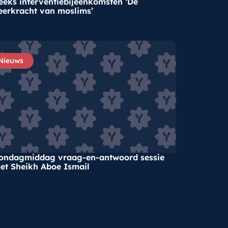
eeks interventiebijeenkomsten ‘De
eerkracht van moslims’
Nieuws
ondagmiddag vraag-en-antwoord sessie
et Sheikh Aboe Ismail