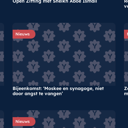
Open Zitting met Sheikh Aboe Ismail
R
v
Nieuws
Bijeenkomst: ‘Moskee en synagoge, niet
Z
door angst te vangen’
m
Nieuws