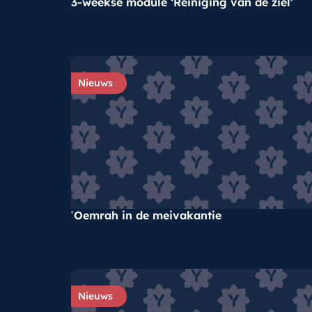
3-weekse module ‘Reiniging van de ziel’
Nieuws
ʿOemrah in de meivakantie
Nieuws