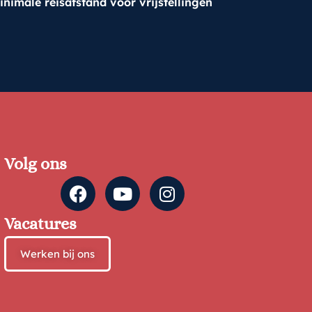
inimale reisafstand voor vrijstellingen
Volg ons
Vacatures
Werken bij ons