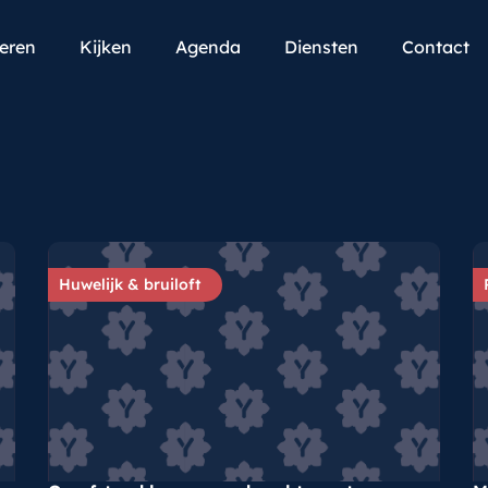
teren
Kijken
Agenda
Diensten
Contact
Huwelijk & bruiloft