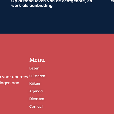
Op afstand leven van de echtgenote, en
M
werk als aanbidding
Menu
Lezen
Luisteren
ep voor updates
ringen aan
Kijken
Agenda
Diensten
Contact