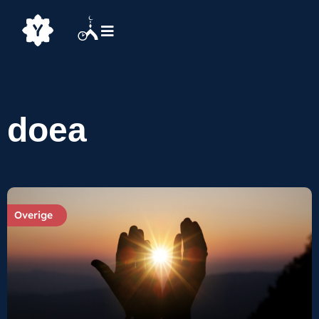
doea
Overige