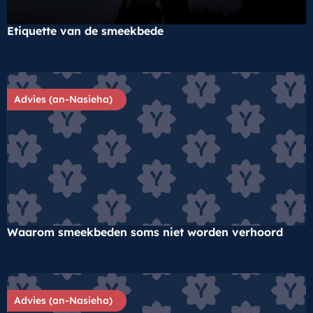
Etiquette van de smeekbede
Advies (an-Nasieha)
Waarom smeekbeden soms niet worden verhoord
Advies (an-Nasieha)