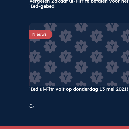
Vergeten Zakaat ul-Fitr te betalen voor het
ʿIed-gebed
Nieuws
ʿIed ul-Fitr valt op donderdag 13 mei 2021!