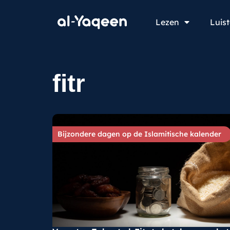
Lezen
Luis
fitr
Bijzondere dagen op de Islamitische kalender