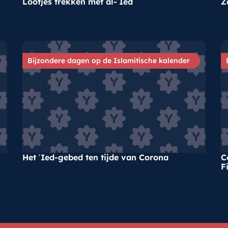
Lootjes trekken met al-ʿIed
Z
Bijzondere dagen op de Islamitische kalender
Het ʿIed-gebed ten tijde van Corona
C
Fi