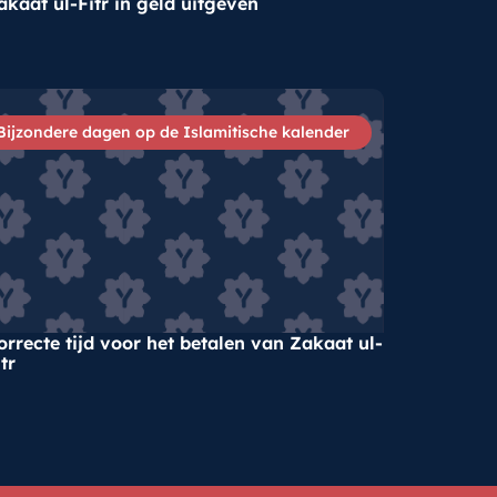
akaat ul-Fitr in geld uitgeven
Bijzondere dagen op de Islamitische kalender
orrecte tijd voor het betalen van Zakaat ul-
tr