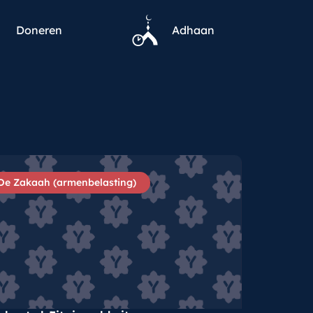
Doneren
Adhaan
De Zakaah (armenbelasting)