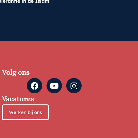
olerantie in de Islam
Volg ons
Vacatures
Werken bij ons