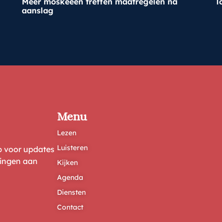
Meer moskeeën treffen maatregelen na
T
aanslag
Menu
Lezen
Luisteren
ep voor updates
ringen aan
Kijken
Agenda
Diensten
Contact