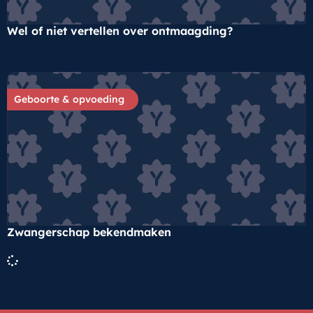
Wel of niet vertellen over ontmaagding?
Geboorte & opvoeding
Zwangerschap bekendmaken